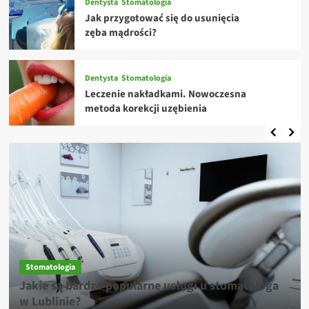
Dentysta
Stomatologia
Jak przygotować się do usunięcia
zęba mądrości?
Dentysta
Stomatologia
Leczenie nakładkami. Nowoczesna
metoda korekcji uzębienia
Stomatologia
Jakie są bardzo popularne usługi u stomatologa
w Lublinie?