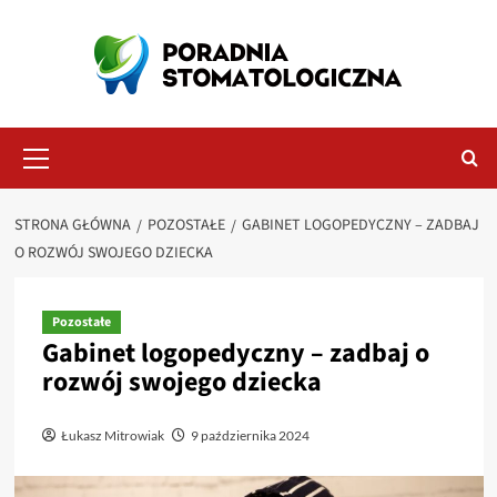
Przejdź
do
treści
Menu
główne
STRONA GŁÓWNA
POZOSTAŁE
GABINET LOGOPEDYCZNY – ZADBAJ
O ROZWÓJ SWOJEGO DZIECKA
Pozostałe
Gabinet logopedyczny – zadbaj o
rozwój swojego dziecka
Łukasz Mitrowiak
9 października 2024