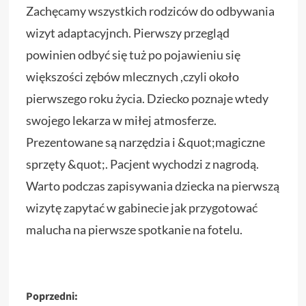
Zachęcamy wszystkich rodziców do odbywania
wizyt adaptacyjnch. Pierwszy przegląd
powinien odbyć się tuż po pojawieniu się
większości zębów mlecznych ,czyli około
pierwszego roku życia. Dziecko poznaje wtedy
swojego lekarza w miłej atmosferze.
Prezentowane są narzędzia i &quot;magiczne
sprzęty &quot;. Pacjent wychodzi z nagrodą.
Warto podczas zapisywania dziecka na pierwszą
wizytę zapytać w gabinecie jak przygotować
malucha na pierwsze spotkanie na fotelu.
Zobacz
Poprzedni: