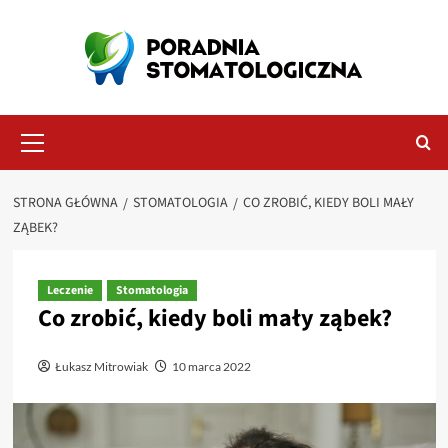
Przejdź
do
treści
Menu
główne
STRONA GŁÓWNA
STOMATOLOGIA
CO ZROBIĆ, KIEDY BOLI MAŁY
ZĄBEK?
Leczenie
Stomatologia
Co zrobić, kiedy boli mały ząbek?
Łukasz Mitrowiak
10 marca 2022