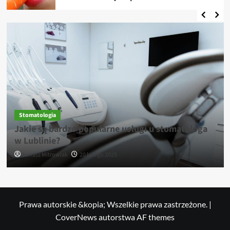
Stomatologia
Jakie są bardzo popularne usługi u stomatologa
w Lublinie?
Łukasz Mitrowiak
20 lutego 2025
Prawa autorskie &kopia; Wszelkie prawa zastrzeżone.
|
CoverNews
autorstwa AF themes