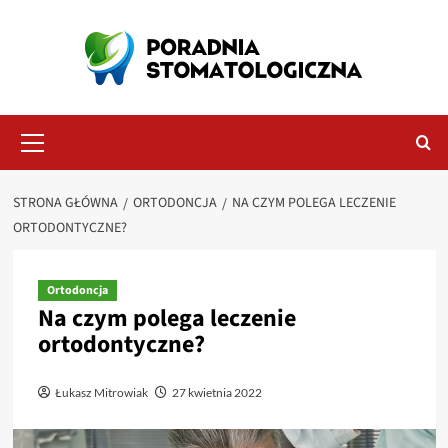
Przejdź
do
treści
Menu
główne
STRONA GŁÓWNA
ORTODONCJA
NA CZYM POLEGA LECZENIE
ORTODONTYCZNE?
Ortodoncja
Na czym polega leczenie
ortodontyczne?
Łukasz Mitrowiak
27 kwietnia 2022